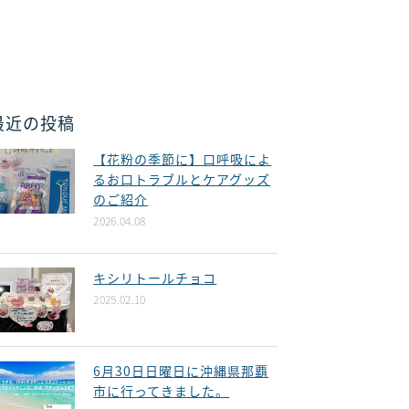
最近の投稿
【花粉の季節に】口呼吸によ
るお口トラブルとケアグッズ
のご紹介
2026.04.08
キシリトールチョコ
2025.02.10
6月30日日曜日に沖縄県那覇
市に行ってきました。