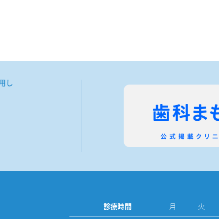
用し
。
診療時間
月
火