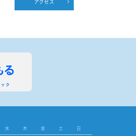
アクセス
水
木
金
土
日